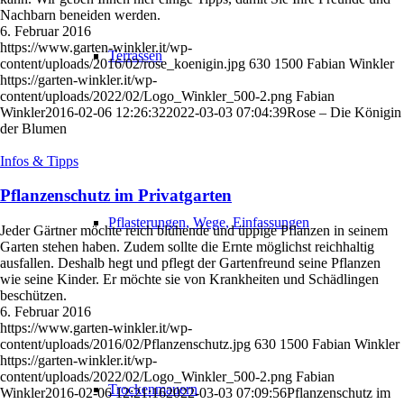
Nachbarn beneiden werden.
6. Februar 2016
https://www.garten-winkler.it/wp-
Terrassen
content/uploads/2016/02/rose_koenigin.jpg
630
1500
Fabian Winkler
https://garten-winkler.it/wp-
content/uploads/2022/02/Logo_Winkler_500-2.png
Fabian
Winkler
2016-02-06 12:26:32
2022-03-03 07:04:39
Rose – Die Königin
der Blumen
Infos & Tipps
Pflanzenschutz im Privatgarten
Pflasterungen, Wege, Einfassungen
Jeder Gärtner möchte reich blühende und üppige Pflanzen in seinem
Garten stehen haben. Zudem sollte die Ernte möglichst reichhaltig
ausfallen. Deshalb hegt und pflegt der Gartenfreund seine Pflanzen
wie seine Kinder. Er möchte sie von Krankheiten und Schädlingen
beschützen.
6. Februar 2016
https://www.garten-winkler.it/wp-
content/uploads/2016/02/Pflanzenschutz.jpg
630
1500
Fabian Winkler
https://garten-winkler.it/wp-
content/uploads/2022/02/Logo_Winkler_500-2.png
Fabian
Trockenmauern
Winkler
2016-02-06 12:21:16
2022-03-03 07:09:56
Pflanzenschutz im