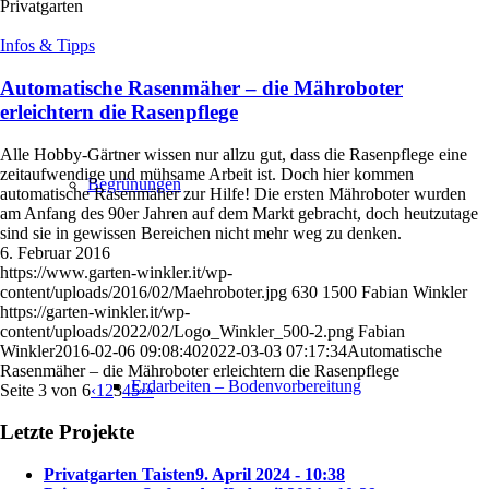
Privatgarten
Infos & Tipps
Automatische Rasenmäher – die Mähroboter
erleichtern die Rasenpflege
Alle Hobby-Gärtner wissen nur allzu gut, dass die Rasenpflege eine
zeitaufwendige und mühsame Arbeit ist. Doch hier kommen
Begrünungen
automatische Rasenmäher zur Hilfe! Die ersten Mähroboter wurden
am Anfang des 90er Jahren auf dem Markt gebracht, doch heutzutage
sind sie in gewissen Bereichen nicht mehr weg zu denken.
6. Februar 2016
https://www.garten-winkler.it/wp-
content/uploads/2016/02/Maehroboter.jpg
630
1500
Fabian Winkler
https://garten-winkler.it/wp-
content/uploads/2022/02/Logo_Winkler_500-2.png
Fabian
Winkler
2016-02-06 09:08:40
2022-03-03 07:17:34
Automatische
Rasenmäher – die Mähroboter erleichtern die Rasenpflege
Erdarbeiten – Bodenvorbereitung
Seite 3 von 6
‹
1
2
3
4
5
›
»
Letzte Projekte
Privatgarten Taisten
9. April 2024 - 10:38