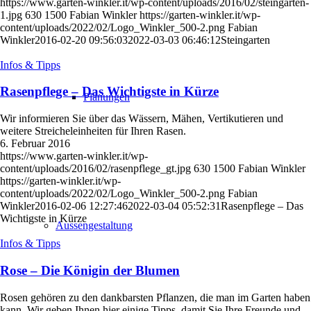
https://www.garten-winkler.it/wp-content/uploads/2016/02/steingarten-
1.jpg
630
1500
Fabian Winkler
https://garten-winkler.it/wp-
content/uploads/2022/02/Logo_Winkler_500-2.png
Fabian
Winkler
2016-02-20 09:56:03
2022-03-03 06:46:12
Steingarten
Infos & Tipps
Rasenpflege – Das Wichtigste in Kürze
Planungen
Wir informieren Sie über das Wässern, Mähen, Vertikutieren und
weitere Streicheleinheiten für Ihren Rasen.
6. Februar 2016
https://www.garten-winkler.it/wp-
content/uploads/2016/02/rasenpflege_gt.jpg
630
1500
Fabian Winkler
https://garten-winkler.it/wp-
content/uploads/2022/02/Logo_Winkler_500-2.png
Fabian
Winkler
2016-02-06 12:27:46
2022-03-04 05:52:31
Rasenpflege – Das
Wichtigste in Kürze
Aussengestaltung
Infos & Tipps
Rose – Die Königin der Blumen
Rosen gehören zu den dankbarsten Pflanzen, die man im Garten haben
kann. Wir geben Ihnen hier einige Tipps, damit Sie Ihre Freunde und