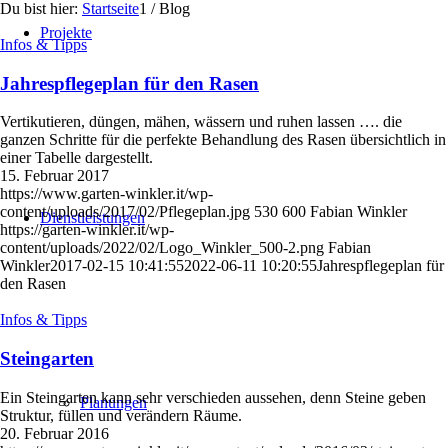
Du bist hier:
Startseite
1
/
Blog
Projekte
Infos & Tipps
Jahrespflegeplan für den Rasen
Vertikutieren, düngen, mähen, wässern und ruhen lassen …. die
ganzen Schritte für die perfekte Behandlung des Rasen übersichtlich in
einer Tabelle dargestellt.
15. Februar 2017
https://www.garten-winkler.it/wp-
content/uploads/2017/02/Pflegeplan.jpg
530
600
Fabian Winkler
Dienstleistungen
https://garten-winkler.it/wp-
content/uploads/2022/02/Logo_Winkler_500-2.png
Fabian
Winkler
2017-02-15 10:41:55
2022-06-11 10:20:55
Jahrespflegeplan für
den Rasen
Infos & Tipps
Steingarten
Ein Steingarten kann sehr verschieden aussehen, denn Steine geben
Planungen
Struktur, füllen und verändern Räume.
20. Februar 2016