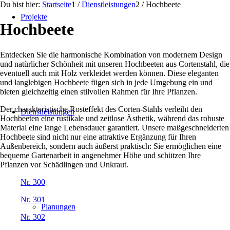
Du bist hier:
Startseite
1
/
Dienstleistungen
2
/
Hochbeete
Projekte
Hochbeete
Entdecken Sie die harmonische Kombination von modernem Design
und natürlicher Schönheit mit unseren Hochbeeten aus Cortenstahl, die
eventuell auch mit Holz verkleidet werden können. Diese eleganten
und langlebigen Hochbeete fügen sich in jede Umgebung ein und
bieten gleichzeitig einen stilvollen Rahmen für Ihre Pflanzen.
Der charakteristische Rosteffekt des Corten-Stahls verleiht den
Dienstleistungen
Hochbeeten eine rustikale und zeitlose Ästhetik, während das robuste
Material eine lange Lebensdauer garantiert. Unsere maßgeschneiderten
Hochbeete sind nicht nur eine attraktive Ergänzung für Ihren
Außenbereich, sondern auch äußerst praktisch: Sie ermöglichen eine
bequeme Gartenarbeit in angenehmer Höhe und schützen Ihre
Pflanzen vor Schädlingen und Unkraut.
Nr. 300
Nr. 301
Planungen
Nr. 302