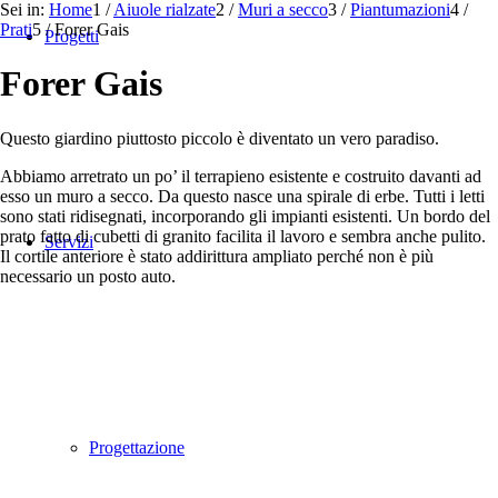
Sei in:
Home
1
/
Aiuole rialzate
2
/
Muri a secco
3
/
Piantumazioni
4
/
Prati
5
/
Forer Gais
Progetti
Forer Gais
Questo giardino piuttosto piccolo è diventato un vero paradiso.
Abbiamo arretrato un po’ il terrapieno esistente e costruito davanti ad
esso un muro a secco. Da questo nasce una spirale di erbe. Tutti i letti
sono stati ridisegnati, incorporando gli impianti esistenti. Un bordo del
prato fatto di cubetti di granito facilita il lavoro e sembra anche pulito.
Servizi
Il cortile anteriore è stato addirittura ampliato perché non è più
necessario un posto auto.
Progettazione