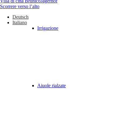
Villa di città Brunico
Jägerhof
Scorrere verso l’alto
Deutsch
Italiano
Irrigazione
Aiuole rialzate