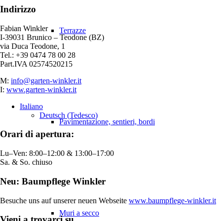
Indirizzo
Fabian Winkler
Terrazze
I-39031 Brunico – Teodone (BZ)
via Duca Teodone, 1
Tel.: +39 0474 78 00 28
Part.IVA 02574520215
M:
info@garten-winkler.it
I:
www.garten-winkler.it
Italiano
Deutsch
(
Tedesco
)
Pavimentazione, sentieri, bordi
Orari di apertura:
Lu–Ven: 8:00–12:00 & 13:00–17:00
Sa. & So. chiuso
Neu: Baumpflege Winkler
Besuche uns auf unserer neuen Webseite
www.baumpflege-winkler.it
Muri a secco
Vieni a trovarci su