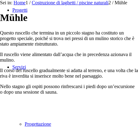
Sei in:
Home
1
/
Costruzione di laghetti / piscine naturali
2
/
Mühle
Progetti
Mühle
Questo ruscello che termina in un piccolo stagno ha costituto un
progetto speciale, poiché si trova nei pressi di un mulino storico che è
stato ampiamente ristrutturato.
Il ruscello viene alimentato dall’acqua che in precedenza azionava il
mulino.
Servizi
Il corso del ruscello gradualmente si adatta al terreno, e una volta che la
riva è inverdita si inserisce molto bene nel paesaggio.
Nello stagno gli ospiti possono rinfrescarsi i piedi dopo un’escursione
o dopo una sessione di sauna.
Progettazione