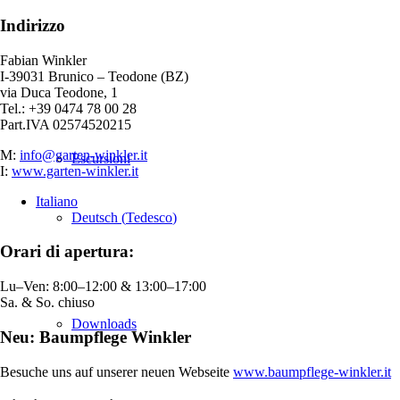
Indirizzo
Fabian Winkler
I-39031 Brunico – Teodone (BZ)
via Duca Teodone, 1
Tel.: +39 0474 78 00 28
Part.IVA 02574520215
M:
info@garten-winkler.it
Escursioni
I:
www.garten-winkler.it
Italiano
Deutsch
(
Tedesco
)
Orari di apertura:
Lu–Ven: 8:00–12:00 & 13:00–17:00
Sa. & So. chiuso
Downloads
Neu: Baumpflege Winkler
Besuche uns auf unserer neuen Webseite
www.baumpflege-winkler.it