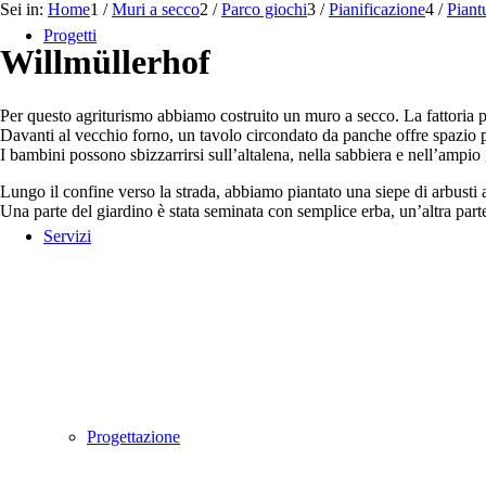
Sei in:
Home
1
/
Muri a secco
2
/
Parco giochi
3
/
Pianificazione
4
/
Piant
Progetti
Willmüllerhof
Per questo agriturismo abbiamo costruito un muro a secco. La fattoria pr
Davanti al vecchio forno, un tavolo circondato da panche offre spazio pe
I bambini possono sbizzarrirsi sull’altalena, nella sabbiera e nell’ampio
Lungo il confine verso la strada, abbiamo piantato una siepe di arbusti a
Una parte del giardino è stata seminata con semplice erba, un’altra parte
Servizi
Progettazione