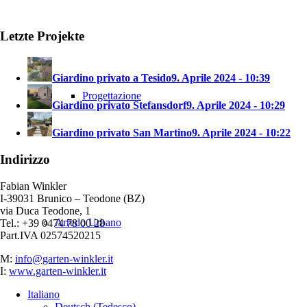
Letzte Projekte
Giardino privato a Tesido
9. Aprile 2024 - 10:39
Progettazione
Giardino privato Stefansdorf
9. Aprile 2024 - 10:29
Giardino privato San Martino
9. Aprile 2024 - 10:22
Indirizzo
Fabian Winkler
I-39031 Brunico – Teodone (BZ)
via Duca Teodone, 1
Arredo Urbano
Tel.: +39 0474 78 00 28
Part.IVA 02574520215
M:
info@garten-winkler.it
I:
www.garten-winkler.it
Italiano
Deutsch
(
Tedesco
)