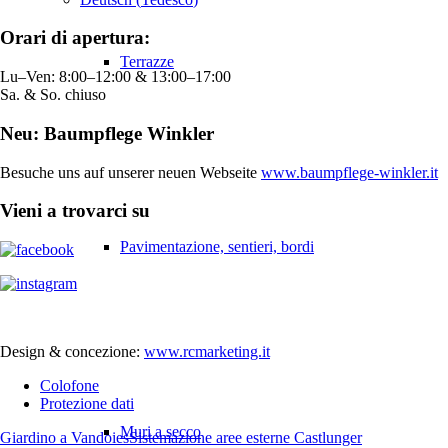
Orari di apertura:
Terrazze
Lu–Ven: 8:00–12:00 & 13:00–17:00
Sa. & So. chiuso
Neu: Baumpflege Winkler
Besuche uns auf unserer neuen Webseite
www.baumpflege-winkler.it
Vieni a trovarci su
Pavimentazione, sentieri, bordi
Design & concezione:
www.rcmarketing.it
Colofone
Protezione dati
Muri a secco
Giardino a Vandoies
Sistemazione aree esterne Castlunger