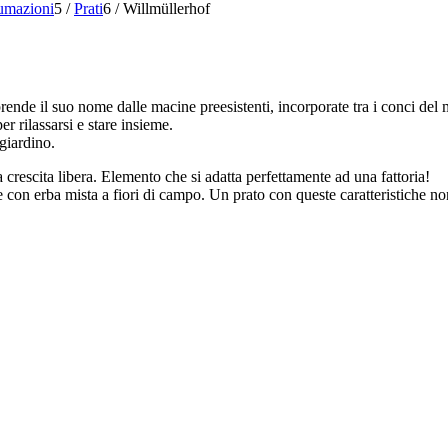
umazioni
5
/
Prati
6
/
Willmüllerhof
ende il suo nome dalle macine preesistenti, incorporate tra i conci del 
r rilassarsi e stare insieme.
 giardino.
 crescita libera. Elemento che si adatta perfettamente ad una fattoria!
 con erba mista a fiori di campo. Un prato con queste caratteristiche non 