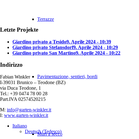
Terrazze
Letzte Projekte
Giardino privato a Tesido
9. Aprile 2024 - 10:39
Giardino privato Stefansdorf
9. Aprile 2024 - 10:29
Giardino privato San Martino
9. Aprile 2024 - 10:22
Indirizzo
Pavimentazione, sentieri, bordi
Fabian Winkler
I-39031 Brunico – Teodone (BZ)
via Duca Teodone, 1
Tel.: +39 0474 78 00 28
Part.IVA 02574520215
M:
info@garten-winkler.it
I:
www.garten-winkler.it
Italiano
Deutsch
(
Tedesco
)
Muri a secco