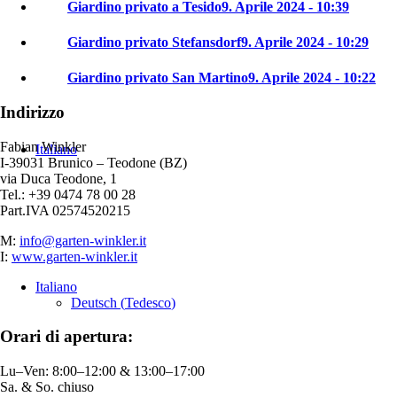
Giardino privato a Tesido
9. Aprile 2024 - 10:39
Giardino privato Stefansdorf
9. Aprile 2024 - 10:29
Giardino privato San Martino
9. Aprile 2024 - 10:22
Indirizzo
Fabian Winkler
Italiano
I-39031 Brunico – Teodone (BZ)
via Duca Teodone, 1
Tel.: +39 0474 78 00 28
Part.IVA 02574520215
M:
info@garten-winkler.it
I:
www.garten-winkler.it
Italiano
Deutsch
(
Tedesco
)
Orari di apertura:
Lu–Ven: 8:00–12:00 & 13:00–17:00
Sa. & So. chiuso