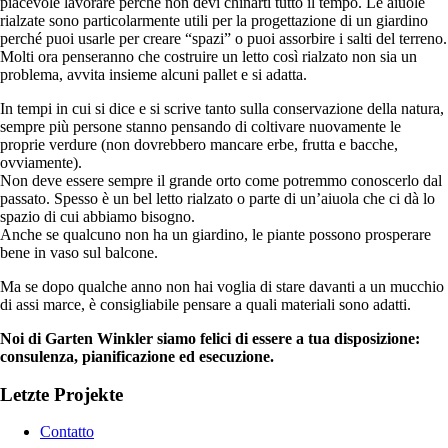
piacevole lavorare perché non devi chinarti tutto il tempo. Le aiuole
rialzate sono particolarmente utili per la progettazione di un giardino
perché puoi usarle per creare “spazi” o puoi assorbire i salti del terreno.
Molti ora penseranno che costruire un letto così rialzato non sia un
problema, avvita insieme alcuni pallet e si adatta.
In tempi in cui si dice e si scrive tanto sulla conservazione della natura,
sempre più persone stanno pensando di coltivare nuovamente le
proprie verdure (non dovrebbero mancare erbe, frutta e bacche,
ovviamente).
Non deve essere sempre il grande orto come potremmo conoscerlo dal
passato. Spesso è un bel letto rialzato o parte di un’aiuola che ci dà lo
spazio di cui abbiamo bisogno.
Anche se qualcuno non ha un giardino, le piante possono prosperare
bene in vaso sul balcone.
Ma se dopo qualche anno non hai voglia di stare davanti a un mucchio
di assi marce, è consigliabile pensare a quali materiali sono adatti.
Noi di Garten Winkler siamo felici di essere a tua disposizione:
consulenza, pianificazione ed esecuzione.
Letzte Projekte
Contatto