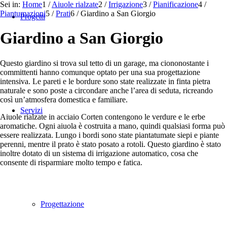
Sei in:
Home
1
/
Aiuole rialzate
2
/
Irrigazione
3
/
Pianificazione
4
/
Piantumazioni
5
/
Prati
6
/
Giardino a San Giorgio
Progetti
Giardino a San Giorgio
Questo giardino si trova sul tetto di un garage, ma ciononostante i
committenti hanno comunque optato per una sua progettazione
intensiva. Le pareti e le bordure sono state realizzate in finta pietra
naturale e sono poste a circondare anche l’area di seduta, ricreando
così un’atmosfera domestica e familiare.
Servizi
Aiuole rialzate in acciaio Corten contengono le verdure e le erbe
aromatiche. Ogni aiuola è costruita a mano, quindi qualsiasi forma può
essere realizzata. Lungo i bordi sono state piantatumate siepi e piante
perenni, mentre il prato è stato posato a rotoli. Questo giardino è stato
inoltre dotato di un sistema di irrigazione automatico, cosa che
consente di risparmiare molto tempo e fatica.
Progettazione