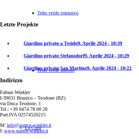
Tetto verde estensivo
Letzte Projekte
Giardino privato a Tesido
9. Aprile 2024 - 10:39
Giardino privato Stefansdorf
9. Aprile 2024 - 10:29
Giardino privato San Martino
9. Aprile 2024 - 10:22
Tetto verde intenso
Indirizzo
Fabian Winkler
I-39031 Brunico – Teodone (BZ)
via Duca Teodone, 1
Tel.: +39 0474 78 00 28
Part.IVA 02574520215
M:
info@garten-winkler.it
La Cura
I:
www.garten-winkler.it