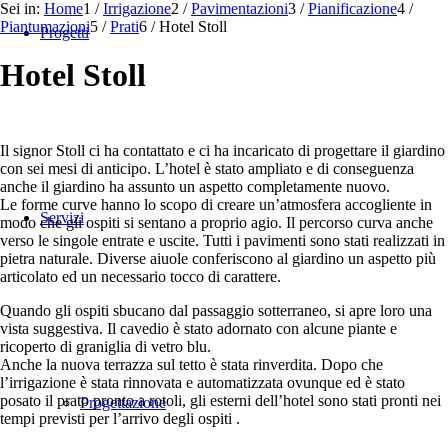
Sei in:
Home
1
/
Irrigazione
2
/
Pavimentazioni
3
/
Pianificazione
4
/
Piantumazioni
5
/
Prati
6
/
Hotel Stoll
Progetti
Hotel Stoll
Il signor Stoll ci ha contattato e ci ha incaricato di progettare il giardino
con sei mesi di anticipo. L’hotel è stato ampliato e di conseguenza
anche il giardino ha assunto un aspetto completamente nuovo.
Le forme curve hanno lo scopo di creare un’atmosfera accogliente in
Servizi
modo che gli ospiti si sentano a proprio agio. Il percorso curva anche
verso le singole entrate e uscite. Tutti i pavimenti sono stati realizzati in
pietra naturale. Diverse aiuole conferiscono al giardino un aspetto più
articolato ed un necessario tocco di carattere.
Quando gli ospiti sbucano dal passaggio sotterraneo, si apre loro una
vista suggestiva. Il cavedio è stato adornato con alcune piante e
ricoperto di graniglia di vetro blu.
Anche la nuova terrazza sul tetto è stata rinverdita. Dopo che
l’irrigazione è stata rinnovata e automatizzata ovunque ed è stato
posato il prato pronto a rotoli, gli esterni dell’hotel sono stati pronti nei
Progettazione
tempi previsti per l’arrivo degli ospiti .