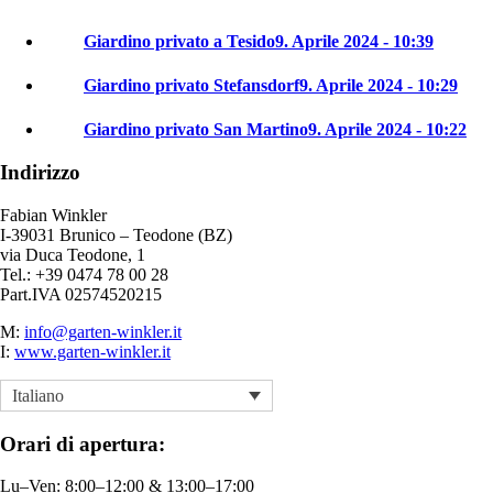
Giardino privato a Tesido
9. Aprile 2024 - 10:39
Giardino privato Stefansdorf
9. Aprile 2024 - 10:29
Giardino privato San Martino
9. Aprile 2024 - 10:22
Indirizzo
Fabian Winkler
I-39031 Brunico – Teodone (BZ)
via Duca Teodone, 1
Tel.: +39 0474 78 00 28
Part.IVA 02574520215
M:
info@garten-winkler.it
I:
www.garten-winkler.it
Italiano
Orari di apertura:
Lu–Ven: 8:00–12:00 & 13:00–17:00