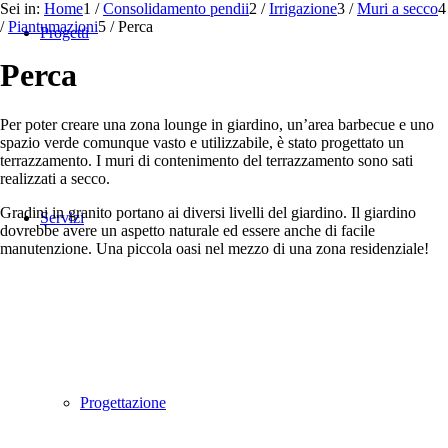
Sei in:
Home
1
/
Consolidamento pendii
2
/
Irrigazione
3
/
Muri a secco
4
/
Piantumazioni
5
/
Perca
Progetti
Perca
Per poter creare una zona lounge in giardino, un’area barbecue e uno
spazio verde comunque vasto e utilizzabile, è stato progettato un
terrazzamento. I muri di contenimento del terrazzamento sono sati
realizzati a secco.
Gradini in granito portano ai diversi livelli del giardino. Il giardino
Servizi
dovrebbe avere un aspetto naturale ed essere anche di facile
manutenzione. Una piccola oasi nel mezzo di una zona residenziale!
Progettazione