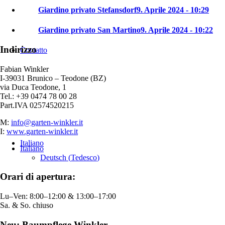
Giardino privato Stefansdorf
9. Aprile 2024 - 10:29
Giardino privato San Martino
9. Aprile 2024 - 10:22
Indirizzo
Contatto
Fabian Winkler
I-39031 Brunico – Teodone (BZ)
via Duca Teodone, 1
Tel.: +39 0474 78 00 28
Part.IVA 02574520215
M:
info@garten-winkler.it
I:
www.garten-winkler.it
Italiano
Italiano
Deutsch
(
Tedesco
)
Orari di apertura:
Lu–Ven: 8:00–12:00 & 13:00–17:00
Sa. & So. chiuso
Neu: Baumpflege Winkler