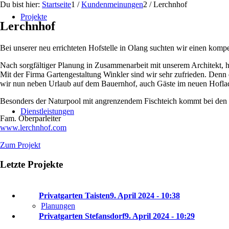
Du bist hier:
Startseite
1
/
Kundenmeinungen
2
/
Lerchnhof
Projekte
Lerchnhof
Bei unserer neu errichteten Hofstelle in Olang suchten wir einen ko
Nach sorgfältiger Planung in Zusammenarbeit mit unserem Architekt, h
Mit der Firma Gartengestaltung Winkler sind wir sehr zufrieden. Denn 
wir nun neben Urlaub auf dem Bauernhof, auch Gäste im neuen Hofla
Besonders der Naturpool mit angrenzendem Fischteich kommt bei den 
Dienstleistungen
Fam. Oberparleiter
www.lerchnhof.com
Zum Projekt
Letzte Projekte
Privatgarten Taisten
9. April 2024 - 10:38
Planungen
Privatgarten Stefansdorf
9. April 2024 - 10:29