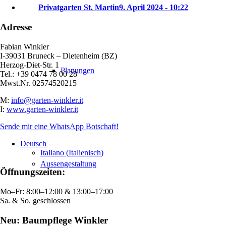
Privatgarten St. Martin
9. April 2024 - 10:22
Adresse
Fabian Winkler
I-39031 Bruneck – Dietenheim (BZ)
Herzog-Diet-Str. 1
Planungen
Tel.: +39 0474 78 00 28
Mwst.Nr. 02574520215
M:
info@garten-winkler.it
I:
www.garten-winkler.it
Sende mir eine WhatsApp Botschaft!
Deutsch
Italiano
(
Italienisch
)
Aussengestaltung
Öffnungszeiten:
Mo–Fr: 8:00–12:00 & 13:00–17:00
Sa. & So. geschlossen
Neu: Baumpflege Winkler