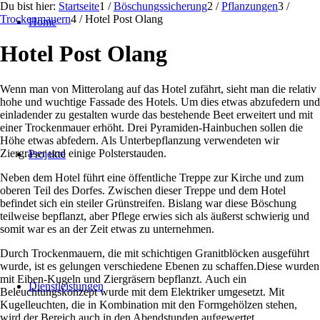
Du bist hier:
Startseite
1
/
Böschungssicherung
2
/
Pflanzungen
3
/
Trockenmauern
4
/
Hotel Post Olang
Home
Hotel Post Olang
Wenn man von Mitterolang auf das Hotel zufährt, sieht man die relativ
hohe und wuchtige Fassade des Hotels. Um dies etwas abzufedern und
einladender zu gestalten wurde das bestehende Beet erweitert und mit
einer Trockenmauer erhöht. Drei Pyramiden-Hainbuchen sollen die
Höhe etwas abfedern. Als Unterbepflanzung verwendeten wir
Ziergräser und einige Polsterstauden.
Projekte
Neben dem Hotel führt eine öffentliche Treppe zur Kirche und zum
oberen Teil des Dorfes. Zwischen dieser Treppe und dem Hotel
befindet sich ein steiler Grünstreifen. Bislang war diese Böschung
teilweise bepflanzt, aber Pflege erwies sich als äußerst schwierig und
somit war es an der Zeit etwas zu unternehmen.
Durch Trockenmauern, die mit schichtigen Granitblöcken ausgeführt
wurde, ist es gelungen verschiedene Ebenen zu schaffen.Diese wurden
mit Eiben-Kugeln und Ziergräsern bepflanzt. Auch ein
Dienstleistungen
Beleuchtungskonzept wurde mit dem Elektriker umgesetzt. Mit
Kugelleuchten, die in Kombination mit den Formgehölzen stehen,
wird der Bereich auch in den Abendstunden aufgewertet.