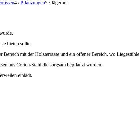
rrassen
4
/
Pflanzungen
5
/
Jägerhof
 wurde.
te bieten sollte.
der Bereich mit der Holzterrasse und ein offener Bereich, wo Liegestüh
äßen aus Corten-Stahl die sorgsam bepflanzt wurden.
erweilen einlädt.