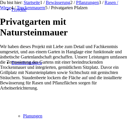
Du bist hier:
Startseite
1
/
Bewässerung
2
/
Pflanzungen
3
/
Rasen /
Wiese
4
/
Trockenmauern
5
/
Privatgarten Pfalzen
Projekte
Privatgarten mit
Natursteinmauer
Wir haben dieses Projekt mit Liebe zum Detail und Fachkenntnis
umgesetzt, und aus einem Garten in Hanglage eine funktionale und
ästhetische Gartenlandschaft geschaffen. Unsere Leistungen umfassen
die Terrassierung des Gartens mit einer beeindruckenden
Dienstleistungen
Trockenmauer und integrierten, gemütlichem Sitzplatz. Davor ein
Grillplatz mit Natursteinplatten sowie Sichtschutz mit gemischten
Sträuchern. Staudenbeete lockern die Fläche auf und die installierte
Bewässerung für Rasen und Pflanzflächen sorgen für
Arbeitserleichterung.
Planungen