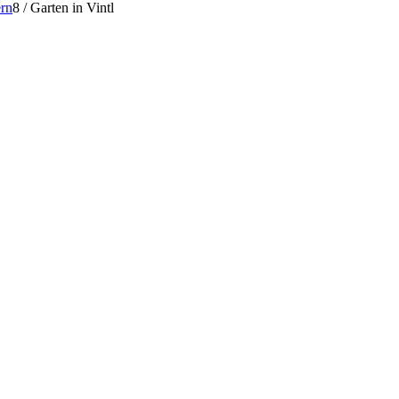
rn
8
/
Garten in Vintl