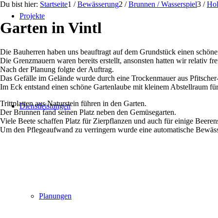
Du bist hier:
Startseite
1
/
Bewässerung
2
/
Brunnen / Wasserspiel
3
/
Hol
Projekte
Garten in Vintl
Die Bauherren haben uns beauftragt auf dem Grundstück einen schöne
Die Grenzmauern waren bereits erstellt, ansonsten hatten wir relativ fr
Nach der Planung folgte der Auftrag.
Das Gefälle im Gelände wurde durch eine Trockenmauer aus Pfitscher
Im Eck entstand einen schöne Gartenlaube mit kleinem Abstellraum für
Trittplatten aus Naturstein führen in den Garten.
Dienstleistungen
Der Brunnen fand seinen Platz neben den Gemüsegarten.
Viele Beete schaffen Platz für Zierpflanzen und auch für einige Beeren
Um den Pflegeaufwand zu verringern wurde eine automatische Bewäss
Planungen