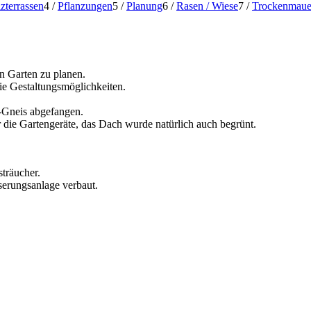
zterrassen
4
/
Pflanzungen
5
/
Planung
6
/
Rasen / Wiese
7
/
Trockenmaue
n Garten zu planen.
eie Gestaltungsmöglichkeiten.
-Gneis abgefangen.
 die Gartengeräte, das Dach wurde natürlich auch begrünt.
sträucher.
erungsanlage verbaut.